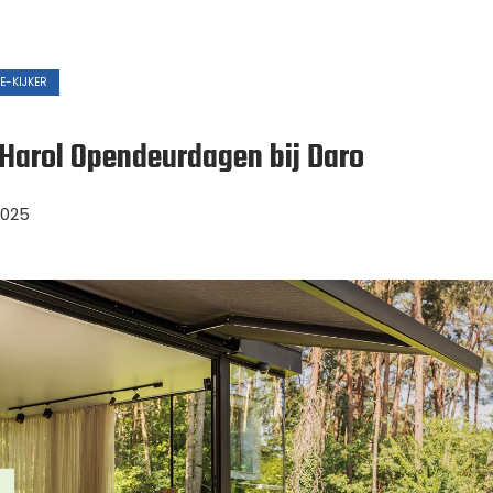
E-KIJKER
 Harol Opendeurdagen bij Daro
2025