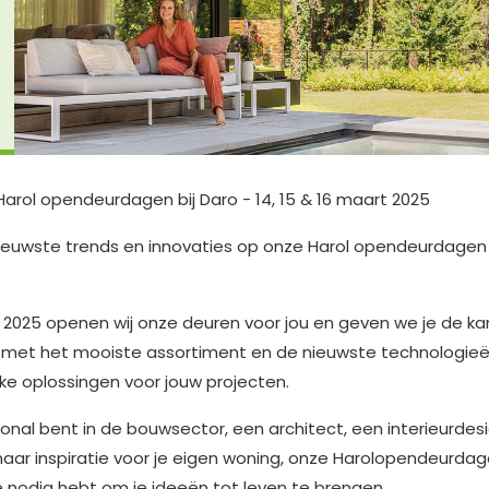
Harol opendeurdagen bij Daro - 14, 15 & 16 maart 2025
euwste trends en innovaties op onze Harol opendeurdagen 
t 2025 openen wij onze deuren voor jou en geven we je de ka
 met het mooiste assortiment en de nieuwste technologie
ke oplossingen voor jouw projecten.
ional bent in de bouwsector, een architect, een interieurdes
aar inspiratie voor je eigen woning, onze Harolopendeurda
je nodig hebt om je ideeën tot leven te brengen.