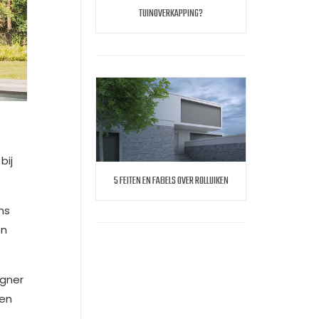
TUINOVERKAPPING?
bij
5 FEITEN EN FABELS OVER ROLLUIKEN
ns
ën
igner
gen