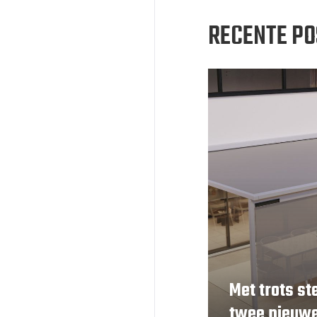
RECENTE PO
Met trots st
twee nieuwe