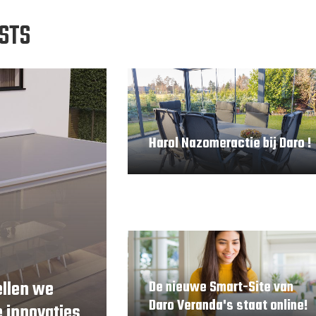
STS
Harol Nazomeractie bij Daro !
ellen we
De nieuwe Smart-Site van
Daro Veranda's staat online!
 innovaties