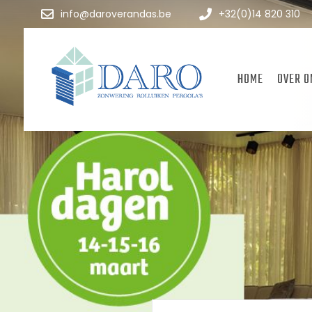
info@daroverandas.be
+32(0)14 820 310
HOME
OVER O